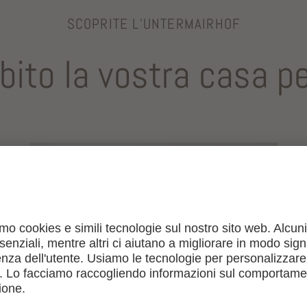
SCOPRITE L’UNTERMAIRHOF
bito la vostra casa pe