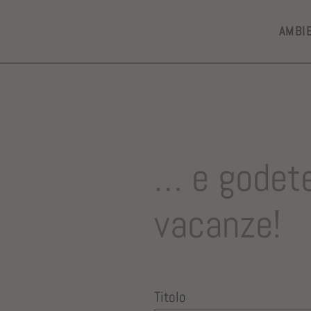
AMBI
… e godete
vacanze!
Titolo