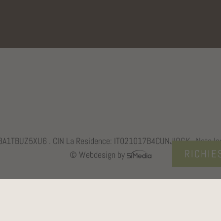
088A1TBUZ5XU6 . CIN La Residence: IT021017B4CUNJIQGK .
Note le
RICHIE
© Webdesign by