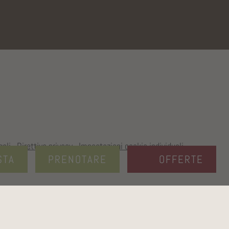
gali
.
Direttiva privacy
.
Impostazioni cookie individuali
.
STA
PRENOTARE
OFFERTE