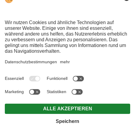
Facebook Pixel
Der Besucher ist darauf hingewiesen, dass auf dieser
Website das Remarketing-Tag von Facebook eingefügt
wurde. Über diesen Tag wird bei Besuch dieser Webseite die
direkte Verbindung zum Facebook-Server hergestellt.
Hierbei wird an den Facebook Server übermittelt, dass Sie
auf dieser Website gesurft haben. Facebook ordnet diese
Information Ihrem Facebook-Konto zu.
Weitere Informationen zur Erhebung und Verarbeitung der
Daten durch Facebook finden Sie unter
https://www.facebook.com/about/privacy/
. Als Alternative
können Sie direkt in Facebook die Remarketing-Funktion
„Custom Audiences“ deaktivieren:
https://www.facebook.com/settings/
.
YouTube