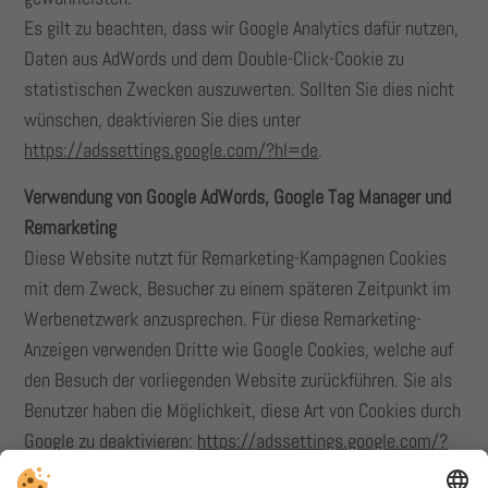
Es gilt zu beachten, dass wir Google Analytics dafür nutzen,
Daten aus AdWords und dem Double-Click-Cookie zu
statistischen Zwecken auszuwerten. Sollten Sie dies nicht
wünschen, deaktivieren Sie dies unter
https://adssettings.google.com/?hl=de
.
Verwendung von Google AdWords, Google Tag Manager und
Remarketing
Diese Website nutzt für Remarketing-Kampagnen Cookies
mit dem Zweck, Besucher zu einem späteren Zeitpunkt im
Werbenetzwerk anzusprechen. Für diese Remarketing-
Anzeigen verwenden Dritte wie Google Cookies, welche auf
den Besuch der vorliegenden Website zurückführen. Sie als
Benutzer haben die Möglichkeit, diese Art von Cookies durch
Google zu deaktivieren:
https://adssettings.google.com/?
hl=de
aufrufen.